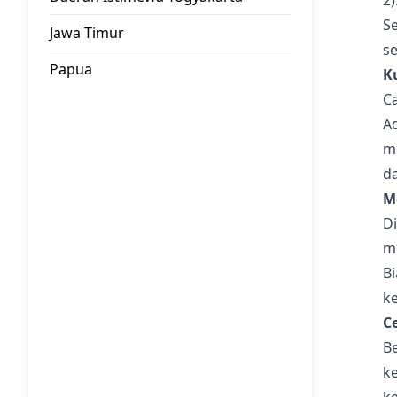
2)
Se
Jawa Timur
s
Papua
K
C
Ad
m
d
M
D
m
B
k
C
B
k