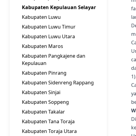
m
Kabupaten Kepulauan Selayar
f
Kabupaten Luwu
la
D
Kabupaten Luwu Timur
m
Kabupaten Luwu Utara
C
Kabupaten Maros
U
Kabupaten Pangkajene dan
ca
Kepulauan
da
Kabupaten Pinrang
1)
Kabupaten Sidenreng Rappang
Ca
Kabupaten Sinjai
y
Kabupaten Soppeng
be
W
Kabupaten Takalar
Di
Kabupaten Tana Toraja
ke
Kabupaten Toraja Utara