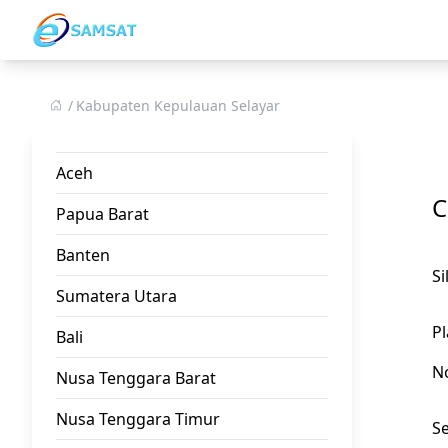
Kabupaten Kepulauan Selayar
Aceh
C
Papua Barat
Banten
S
Sumatera Utara
Pl
Bali
N
Nusa Tenggara Barat
Nusa Tenggara Timur
Se