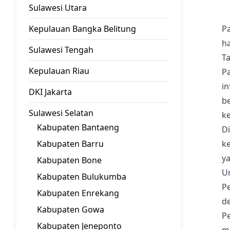
Sulawesi Utara
Kepulauan Bangka Belitung
Pa
h
Sulawesi Tengah
T
Kepulauan Riau
P
in
DKI Jakarta
b
Sulawesi Selatan
k
Kabupaten Bantaeng
Di
Kabupaten Barru
ke
ya
Kabupaten Bone
U
Kabupaten Bulukumba
P
Kabupaten Enrekang
d
Kabupaten Gowa
P
Kabupaten Jeneponto