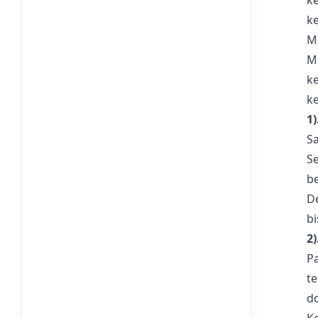
k
k
M
M
k
k
1
S
S
b
D
bi
2
P
t
d