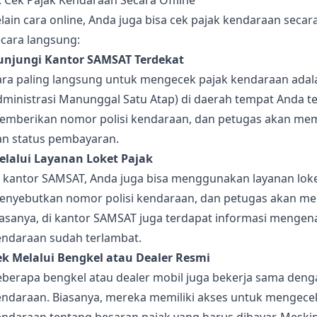
. Cek Pajak Kendaraan Secara Offline
lain cara online, Anda juga bisa cek pajak kendaraan secara
ecara langsung:
unjungi Kantor SAMSAT Terdekat
ara paling langsung untuk mengecek pajak kendaraan adal
ministrasi Manunggal Satu Atap) di daerah tempat Anda ter
emberikan nomor polisi kendaraan, dan petugas akan memb
an status pembayaran.
elalui Layanan Loket Pajak
i kantor SAMSAT, Anda juga bisa menggunakan layanan lok
enyebutkan nomor polisi kendaraan, dan petugas akan mem
iasanya, di kantor SAMSAT juga terdapat informasi mengen
endaraan sudah terlambat.
ek Melalui Bengkel atau Dealer Resmi
eberapa bengkel atau dealer mobil juga bekerja sama den
endaraan. Biasanya, mereka memiliki akses untuk mengece