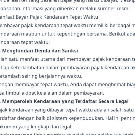
endaraan tentang besaran pajak yang harus dibayar. Meski
eabsahan informasi yang diberikan melalui sumber resmi.
anfaat Bayar Pajak Kendaraan Tepat Waktu
embayar pajak kendaraan tepat waktu memiliki berbagai ma
endaraan maupun untuk kepentingan bersama. Berikut ada
endaraan tepat waktu:
). Menghindari Denda dan Sanksi
alah satu manfaat utama dari membayar pajak kendaraan t
etiap keterlambatan dalam pembayaran pajak kendaraan a
ertambah seiring berjalannya waktu.
engan membayar tepat waktu, Anda dapat menghemat bia
sa timbul akibat kelalaian dalam pembayaran.
). Memperoleh Kendaraan yang Terdaftar Secara Legal
ajak kendaraan yang dibayar tepat waktu adalah salah sat
erdaftar dengan baik di sistem kependudukan. Hal ini pen
okumen yang lengkap dan legal.