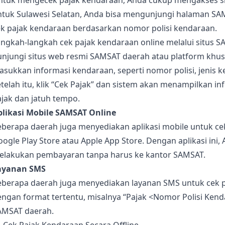
ntuk mengecek pajak kendaraan, Anda cukup mengakses si
ntuk Sulawesi Selatan, Anda bisa mengunjungi halaman SAM
ek pajak kendaraan berdasarkan nomor polisi kendaraan.
ngkah-langkah cek pajak kendaraan online melalui situs S
unjungi situs web resmi SAMSAT daerah atau platform khus
sukkan informasi kendaraan, seperti nomor polisi, jenis k
telah itu, klik “Cek Pajak” dan sistem akan menampilkan 
jak dan jatuh tempo.
plikasi Mobile SAMSAT Online
berapa daerah juga menyediakan aplikasi mobile untuk cek 
ogle Play Store atau Apple App Store. Dengan aplikasi ini
elakukan pembayaran tanpa harus ke kantor SAMSAT.
ayanan SMS
eberapa daerah juga menyediakan layanan SMS untuk cek 
ngan format tertentu, misalnya “Pajak <Nomor Polisi Kend
AMSAT daerah.