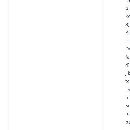
K
b
k
3
P
in
D
f
4
J
te
D
t
S
t
p