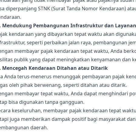
endaraan yang tidak membayar pajak atau pajaknya sudah 
isa diperpanjang STNK (Surat Tanda Nomor Kendaraan) atau
endaraan.
). Mendukung Pembangunan Infrastruktur dan Layanan
ajak kendaraan yang dibayarkan tepat waktu akan diguna
frastruktur, seperti perbaikan jalan raya, pembangunan jem
engan membayar pajak kendaraan tepat waktu, Anda berkont
asilitas publik yang dapat meningkatkan kenyamanan dan 
). Mencegah Kendaraan Ditahan atau Ditarik
ika Anda terus-menerus menunggak pembayaran pajak kend
gas oleh pihak berwenang, seperti ditahan atau ditarik.
engan membayar tepat waktu, Anda dapat menghindari pot
etap bisa digunakan tanpa gangguan.
ecara keseluruhan, membayar pajak kendaraan tepat wakt
etapi juga memberikan dampak positif bagi masyarakat da
embangunan daerah.