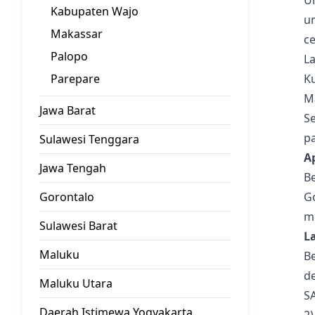
U
Kabupaten Wajo
u
Makassar
c
Palopo
La
Parepare
K
Ma
Jawa Barat
Se
pa
Sulawesi Tenggara
A
Jawa Tengah
Be
Gorontalo
Go
m
Sulawesi Barat
L
Maluku
B
de
Maluku Utara
S
Daerah Istimewa Yogyakarta