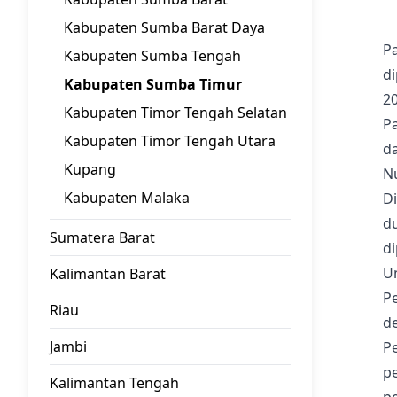
Kabupaten Sumba Barat Daya
Pa
Kabupaten Sumba Tengah
d
Kabupaten Sumba Timur
20
Kabupaten Timor Tengah Selatan
P
Kabupaten Timor Tengah Utara
da
Kupang
N
Kabupaten Malaka
Di
du
Sumatera Barat
di
U
Kalimantan Barat
P
Riau
d
Jambi
P
p
Kalimantan Tengah