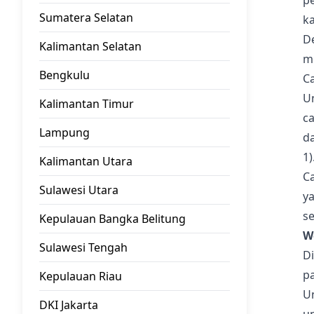
p
Sumatera Selatan
ka
D
Kalimantan Selatan
m
Bengkulu
C
U
Kalimantan Timur
ca
Lampung
da
1)
Kalimantan Utara
Ca
Sulawesi Utara
y
se
Kepulauan Bangka Belitung
W
Sulawesi Tengah
Di
pa
Kepulauan Riau
U
DKI Jakarta