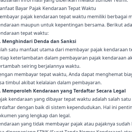
eabsahan informasi yang diberikan melalui sumber resmi.
anfaat Bayar Pajak Kendaraan Tepat Waktu
embayar pajak kendaraan tepat waktu memiliki berbagai ma
endaraan maupun untuk kepentingan bersama. Berikut ada
endaraan tepat waktu:
). Menghindari Denda dan Sanksi
alah satu manfaat utama dari membayar pajak kendaraan t
etiap keterlambatan dalam pembayaran pajak kendaraan a
ertambah seiring berjalannya waktu.
engan membayar tepat waktu, Anda dapat menghemat bia
sa timbul akibat kelalaian dalam pembayaran.
). Memperoleh Kendaraan yang Terdaftar Secara Legal
ajak kendaraan yang dibayar tepat waktu adalah salah sat
erdaftar dengan baik di sistem kependudukan. Hal ini pen
okumen yang lengkap dan legal.
endaraan yang tidak membayar pajak atau pajaknya sudah 