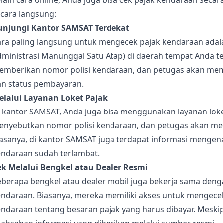
lain cara online, Anda juga bisa cek pajak kendaraan secara
ecara langsung:
unjungi Kantor SAMSAT Terdekat
ara paling langsung untuk mengecek pajak kendaraan adal
ministrasi Manunggal Satu Atap) di daerah tempat Anda ter
emberikan nomor polisi kendaraan, dan petugas akan memb
an status pembayaran.
elalui Layanan Loket Pajak
i kantor SAMSAT, Anda juga bisa menggunakan layanan lok
enyebutkan nomor polisi kendaraan, dan petugas akan mem
iasanya, di kantor SAMSAT juga terdapat informasi mengen
endaraan sudah terlambat.
ek Melalui Bengkel atau Dealer Resmi
eberapa bengkel atau dealer mobil juga bekerja sama den
endaraan. Biasanya, mereka memiliki akses untuk mengece
endaraan tentang besaran pajak yang harus dibayar. Meski