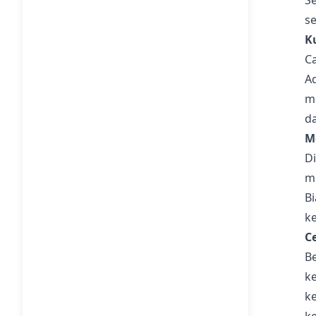
Se
s
K
C
Ad
m
d
M
D
m
B
k
C
B
k
k