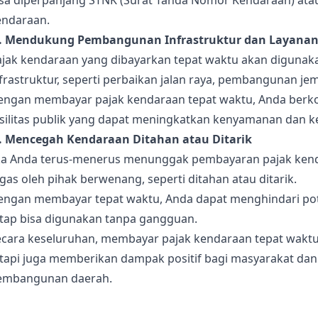
isa diperpanjang STNK (Surat Tanda Nomor Kendaraan) atau
endaraan.
). Mendukung Pembangunan Infrastruktur dan Layanan
ajak kendaraan yang dibayarkan tepat waktu akan diguna
frastruktur, seperti perbaikan jalan raya, pembangunan jem
engan membayar pajak kendaraan tepat waktu, Anda berkont
asilitas publik yang dapat meningkatkan kenyamanan dan 
). Mencegah Kendaraan Ditahan atau Ditarik
ika Anda terus-menerus menunggak pembayaran pajak kend
gas oleh pihak berwenang, seperti ditahan atau ditarik.
engan membayar tepat waktu, Anda dapat menghindari pot
etap bisa digunakan tanpa gangguan.
ecara keseluruhan, membayar pajak kendaraan tepat wakt
etapi juga memberikan dampak positif bagi masyarakat da
embangunan daerah.