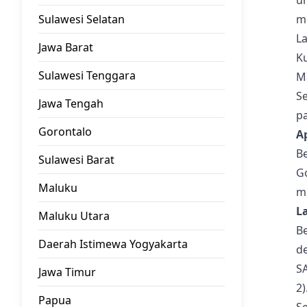
u
Sulawesi Selatan
m
La
Jawa Barat
K
Sulawesi Tenggara
Ma
Se
Jawa Tengah
pa
Gorontalo
A
Be
Sulawesi Barat
Go
Maluku
m
L
Maluku Utara
B
Daerah Istimewa Yogyakarta
de
S
Jawa Timur
2)
Papua