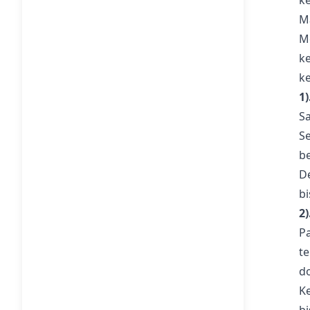
k
M
M
k
k
1
S
S
b
D
bi
2
P
t
d
K