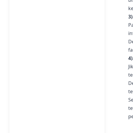
b
k
3
P
in
D
f
4
J
te
D
t
S
t
p