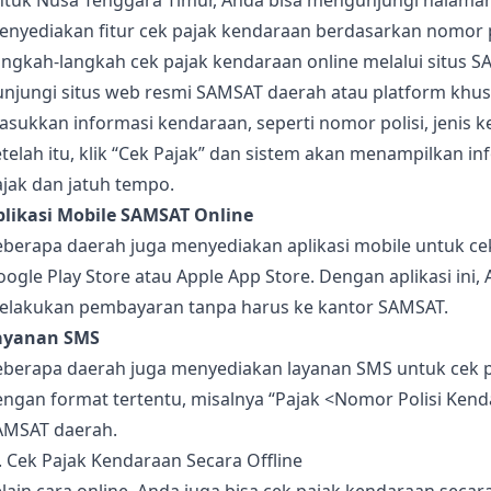
ntuk Nusa Tenggara Timur, Anda bisa mengunjungi halama
enyediakan fitur cek pajak kendaraan berdasarkan nomor p
ngkah-langkah cek pajak kendaraan online melalui situs S
unjungi situs web resmi SAMSAT daerah atau platform khus
sukkan informasi kendaraan, seperti nomor polisi, jenis k
telah itu, klik “Cek Pajak” dan sistem akan menampilkan 
jak dan jatuh tempo.
plikasi Mobile SAMSAT Online
berapa daerah juga menyediakan aplikasi mobile untuk cek 
ogle Play Store atau Apple App Store. Dengan aplikasi ini
elakukan pembayaran tanpa harus ke kantor SAMSAT.
ayanan SMS
eberapa daerah juga menyediakan layanan SMS untuk cek 
ngan format tertentu, misalnya “Pajak <Nomor Polisi Kend
AMSAT daerah.
. Cek Pajak Kendaraan Secara Offline