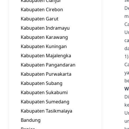
s
Kabupaten Cianjur
D
Kabupaten Cirebon
m
Kabupaten Garut
C
Kabupaten Indramayu
U
Kabupaten Karawang
ca
Kabupaten Kuningan
da
Kabupaten Majalengka
1)
Ca
Kabupaten Pangandaran
y
Kabupaten Purwakarta
be
Kabupaten Subang
W
Kabupaten Sukabumi
Di
Kabupaten Sumedang
ke
Kabupaten Tasikmalaya
U
Bandung
u