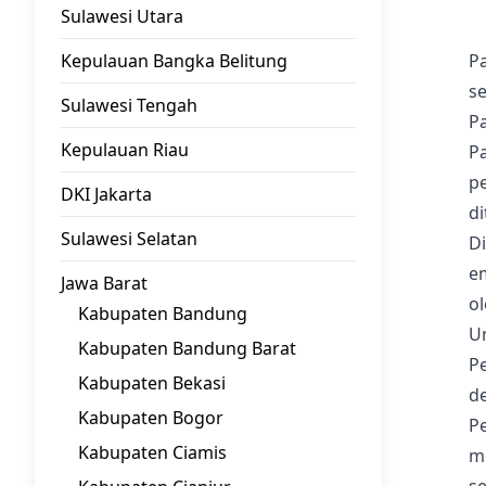
Sulawesi Utara
Kepulauan Bangka Belitung
Pa
s
Sulawesi Tengah
Pa
Kepulauan Riau
P
p
DKI Jakarta
d
Sulawesi Selatan
Di
em
Jawa Barat
ol
Kabupaten Bandung
U
Kabupaten Bandung Barat
P
Kabupaten Bekasi
d
Kabupaten Bogor
P
Kabupaten Ciamis
m