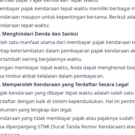
anfaat Bayar Pajak Kendaraan Tepat Waktu
embayar pajak kendaraan tepat waktu memiliki berbagai ma
endaraan maupun untuk kepentingan bersama. Berikut ada
endaraan tepat waktu:
). Menghindari Denda dan Sanksi
alah satu manfaat utama dari membayar pajak kendaraan t
etiap keterlambatan dalam pembayaran pajak kendaraan a
ertambah seiring berjalannya waktu.
engan membayar tepat waktu, Anda dapat menghemat bia
sa timbul akibat kelalaian dalam pembayaran.
). Memperoleh Kendaraan yang Terdaftar Secara Legal
ajak kendaraan yang dibayar tepat waktu adalah salah sat
erdaftar dengan baik di sistem kependudukan. Hal ini pen
okumen yang lengkap dan legal.
endaraan yang tidak membayar pajak atau pajaknya sudah 
isa diperpanjang STNK (Surat Tanda Nomor Kendaraan) atau