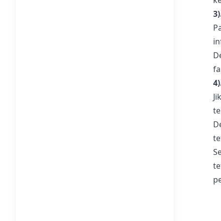
k
3
P
in
D
f
4
J
te
D
t
S
t
p