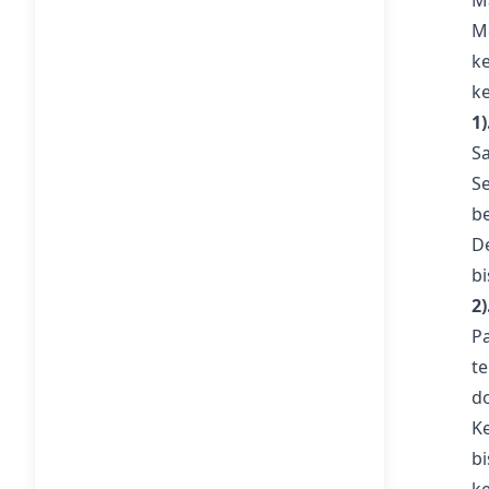
M
M
k
k
1
S
S
b
D
bi
2
P
t
d
K
b