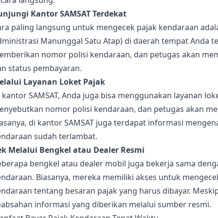
ecara langsung:
unjungi Kantor SAMSAT Terdekat
ara paling langsung untuk mengecek pajak kendaraan adal
ministrasi Manunggal Satu Atap) di daerah tempat Anda ter
emberikan nomor polisi kendaraan, dan petugas akan memb
an status pembayaran.
elalui Layanan Loket Pajak
i kantor SAMSAT, Anda juga bisa menggunakan layanan lok
enyebutkan nomor polisi kendaraan, dan petugas akan mem
iasanya, di kantor SAMSAT juga terdapat informasi mengen
endaraan sudah terlambat.
ek Melalui Bengkel atau Dealer Resmi
eberapa bengkel atau dealer mobil juga bekerja sama den
endaraan. Biasanya, mereka memiliki akses untuk mengece
endaraan tentang besaran pajak yang harus dibayar. Meski
eabsahan informasi yang diberikan melalui sumber resmi.