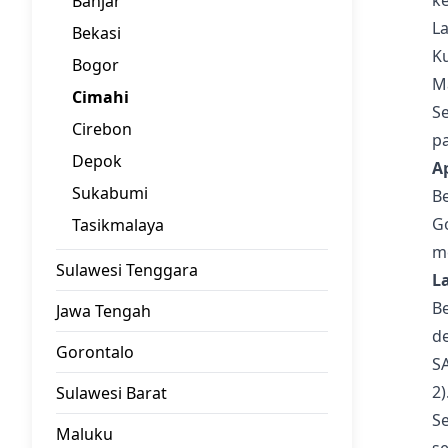
k
Banjar
La
Bekasi
K
Bogor
Ma
Cimahi
Se
Cirebon
pa
Depok
A
Sukabumi
Be
Go
Tasikmalaya
m
Sulawesi Tenggara
L
B
Jawa Tengah
de
Gorontalo
S
2)
Sulawesi Barat
Se
Maluku