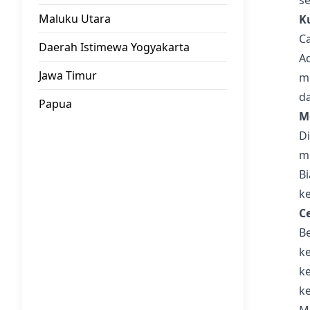
s
Maluku Utara
K
C
Daerah Istimewa Yogyakarta
Ad
Jawa Timur
m
d
Papua
M
D
m
B
k
C
B
k
k
k