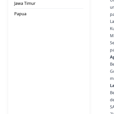
U
Jawa Timur
u
Papua
p
La
K
Ma
Se
pa
A
Be
Go
m
L
B
de
S