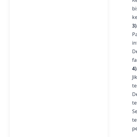
K
b
k
3
P
in
D
f
4
J
te
D
t
S
t
p