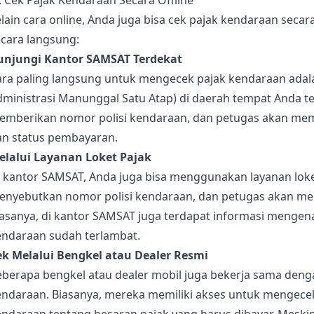
. Cek Pajak Kendaraan Secara Offline
lain cara online, Anda juga bisa cek pajak kendaraan secara
ecara langsung:
unjungi Kantor SAMSAT Terdekat
ara paling langsung untuk mengecek pajak kendaraan adal
ministrasi Manunggal Satu Atap) di daerah tempat Anda ter
emberikan nomor polisi kendaraan, dan petugas akan memb
an status pembayaran.
elalui Layanan Loket Pajak
i kantor SAMSAT, Anda juga bisa menggunakan layanan lok
enyebutkan nomor polisi kendaraan, dan petugas akan mem
iasanya, di kantor SAMSAT juga terdapat informasi mengen
endaraan sudah terlambat.
ek Melalui Bengkel atau Dealer Resmi
eberapa bengkel atau dealer mobil juga bekerja sama den
endaraan. Biasanya, mereka memiliki akses untuk mengece