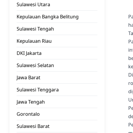
Sulawesi Utara
Kepulauan Bangka Belitung
P
h
Sulawesi Tengah
T
Kepulauan Riau
P
in
DKI Jakarta
b
Sulawesi Selatan
k
D
Jawa Barat
ro
Sulawesi Tenggara
di
U
Jawa Tengah
P
Gorontalo
d
P
Sulawesi Barat