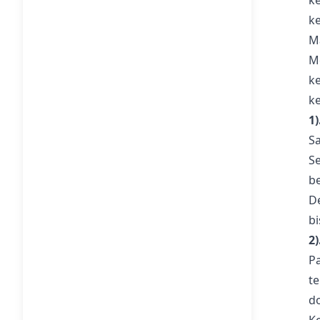
k
k
M
M
k
k
1
S
S
b
D
bi
2
P
t
d