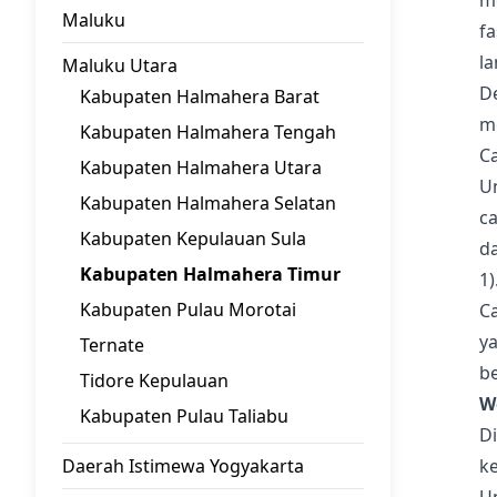
m
Maluku
f
la
Maluku Utara
D
Kabupaten Halmahera Barat
m
Kabupaten Halmahera Tengah
C
Kabupaten Halmahera Utara
U
Kabupaten Halmahera Selatan
ca
Kabupaten Kepulauan Sula
da
Kabupaten Halmahera Timur
1)
Kabupaten Pulau Morotai
Ca
y
Ternate
be
Tidore Kepulauan
W
Kabupaten Pulau Taliabu
Di
Daerah Istimewa Yogyakarta
ke