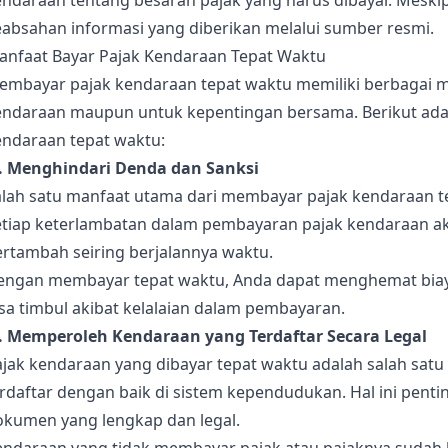
endaraan tentang besaran pajak yang harus dibayar. Meski
eabsahan informasi yang diberikan melalui sumber resmi.
anfaat Bayar Pajak Kendaraan Tepat Waktu
embayar pajak kendaraan tepat waktu memiliki berbagai ma
endaraan maupun untuk kepentingan bersama. Berikut ada
endaraan tepat waktu:
). Menghindari Denda dan Sanksi
alah satu manfaat utama dari membayar pajak kendaraan t
etiap keterlambatan dalam pembayaran pajak kendaraan a
ertambah seiring berjalannya waktu.
engan membayar tepat waktu, Anda dapat menghemat bia
sa timbul akibat kelalaian dalam pembayaran.
). Memperoleh Kendaraan yang Terdaftar Secara Legal
ajak kendaraan yang dibayar tepat waktu adalah salah sat
erdaftar dengan baik di sistem kependudukan. Hal ini pen
okumen yang lengkap dan legal.