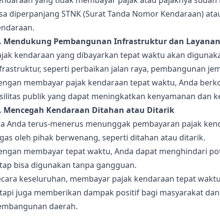
endaraan yang tidak membayar pajak atau pajaknya sudah 
isa diperpanjang STNK (Surat Tanda Nomor Kendaraan) atau
endaraan.
). Mendukung Pembangunan Infrastruktur dan Layanan
ajak kendaraan yang dibayarkan tepat waktu akan diguna
frastruktur, seperti perbaikan jalan raya, pembangunan jem
engan membayar pajak kendaraan tepat waktu, Anda berkont
asilitas publik yang dapat meningkatkan kenyamanan dan 
). Mencegah Kendaraan Ditahan atau Ditarik
ika Anda terus-menerus menunggak pembayaran pajak kend
gas oleh pihak berwenang, seperti ditahan atau ditarik.
engan membayar tepat waktu, Anda dapat menghindari pot
etap bisa digunakan tanpa gangguan.
ecara keseluruhan, membayar pajak kendaraan tepat wakt
etapi juga memberikan dampak positif bagi masyarakat da
embangunan daerah.