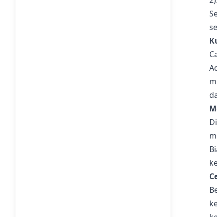
2)
Se
s
K
C
Ad
m
d
M
D
m
B
k
C
B
k