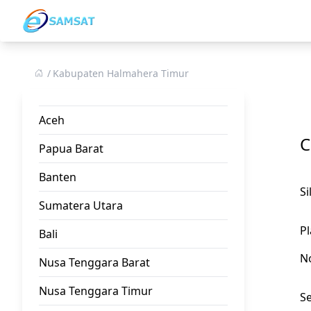
Kabupaten Halmahera Timur
Aceh
C
Papua Barat
Banten
S
Sumatera Utara
Pl
Bali
N
Nusa Tenggara Barat
Nusa Tenggara Timur
Se