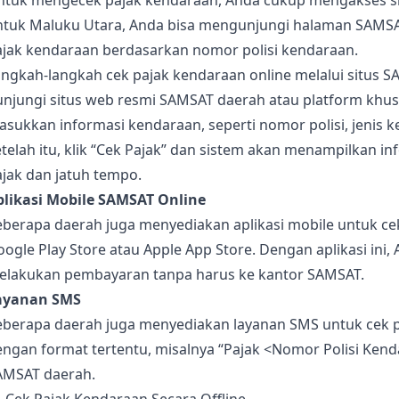
ntuk mengecek pajak kendaraan, Anda cukup mengakses si
ntuk Maluku Utara, Anda bisa mengunjungi halaman SAMSAT
ajak kendaraan berdasarkan nomor polisi kendaraan.
ngkah-langkah cek pajak kendaraan online melalui situs S
unjungi situs web resmi SAMSAT daerah atau platform khus
sukkan informasi kendaraan, seperti nomor polisi, jenis k
telah itu, klik “Cek Pajak” dan sistem akan menampilkan 
jak dan jatuh tempo.
plikasi Mobile SAMSAT Online
berapa daerah juga menyediakan aplikasi mobile untuk cek 
ogle Play Store atau Apple App Store. Dengan aplikasi ini
elakukan pembayaran tanpa harus ke kantor SAMSAT.
ayanan SMS
eberapa daerah juga menyediakan layanan SMS untuk cek 
ngan format tertentu, misalnya “Pajak <Nomor Polisi Kend
AMSAT daerah.