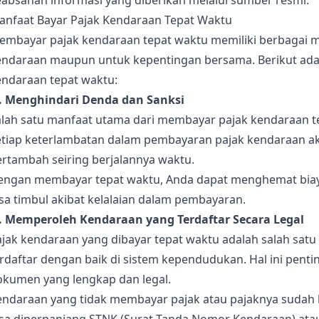
eabsahan informasi yang diberikan melalui sumber resmi.
anfaat Bayar Pajak Kendaraan Tepat Waktu
embayar pajak kendaraan tepat waktu memiliki berbagai ma
endaraan maupun untuk kepentingan bersama. Berikut ada
endaraan tepat waktu:
). Menghindari Denda dan Sanksi
alah satu manfaat utama dari membayar pajak kendaraan t
etiap keterlambatan dalam pembayaran pajak kendaraan a
ertambah seiring berjalannya waktu.
engan membayar tepat waktu, Anda dapat menghemat bia
sa timbul akibat kelalaian dalam pembayaran.
). Memperoleh Kendaraan yang Terdaftar Secara Legal
ajak kendaraan yang dibayar tepat waktu adalah salah sat
erdaftar dengan baik di sistem kependudukan. Hal ini pen
okumen yang lengkap dan legal.
endaraan yang tidak membayar pajak atau pajaknya sudah 