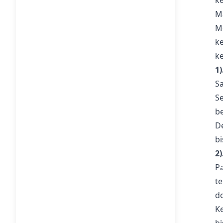
k
M
M
k
k
1
S
S
b
D
bi
2
P
t
d
K