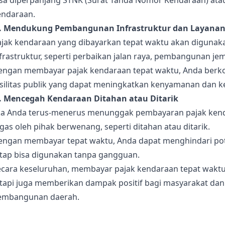
isa diperpanjang STNK (Surat Tanda Nomor Kendaraan) atau
endaraan.
). Mendukung Pembangunan Infrastruktur dan Layanan
ajak kendaraan yang dibayarkan tepat waktu akan diguna
frastruktur, seperti perbaikan jalan raya, pembangunan jem
engan membayar pajak kendaraan tepat waktu, Anda berkont
asilitas publik yang dapat meningkatkan kenyamanan dan 
). Mencegah Kendaraan Ditahan atau Ditarik
ika Anda terus-menerus menunggak pembayaran pajak kend
gas oleh pihak berwenang, seperti ditahan atau ditarik.
engan membayar tepat waktu, Anda dapat menghindari pot
etap bisa digunakan tanpa gangguan.
ecara keseluruhan, membayar pajak kendaraan tepat wakt
etapi juga memberikan dampak positif bagi masyarakat da
embangunan daerah.