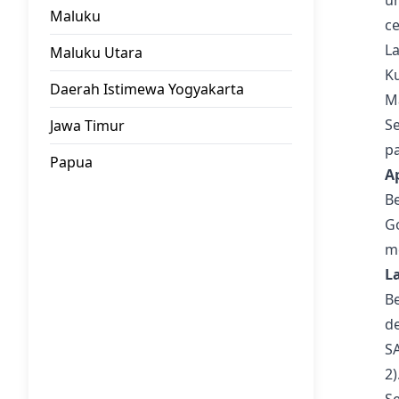
u
Maluku
c
La
Maluku Utara
K
Daerah Istimewa Yogyakarta
Ma
Se
Jawa Timur
pa
Papua
A
Be
Go
m
L
B
de
S
2)