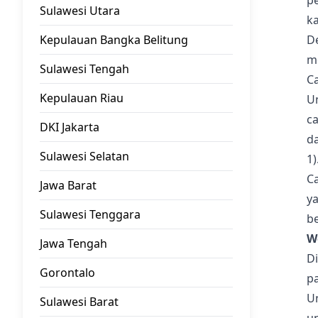
p
Sulawesi Utara
ka
Kepulauan Bangka Belitung
D
m
Sulawesi Tengah
C
Kepulauan Riau
U
ca
DKI Jakarta
da
Sulawesi Selatan
1)
Ca
Jawa Barat
y
Sulawesi Tenggara
be
W
Jawa Tengah
Di
Gorontalo
pa
U
Sulawesi Barat