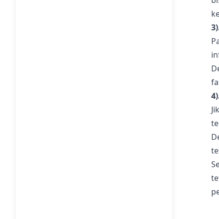
b
k
3
P
in
D
f
4
J
te
D
t
S
t
p