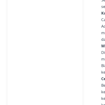
Se
s
K
C
Ad
m
d
M
D
m
B
k
C
B
k
k