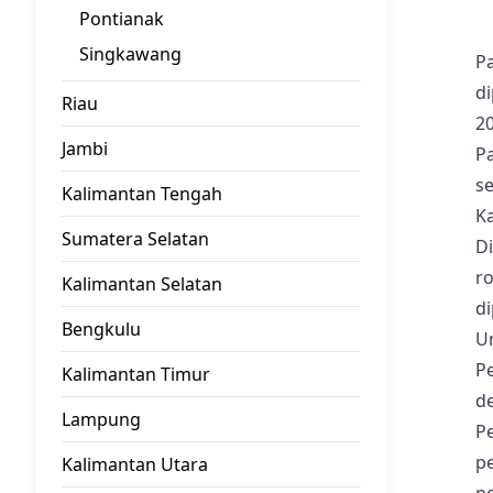
Pontianak
Singkawang
Pa
d
Riau
20
Jambi
P
se
Kalimantan Tengah
K
Sumatera Selatan
Di
ro
Kalimantan Selatan
di
Bengkulu
U
P
Kalimantan Timur
d
Lampung
P
p
Kalimantan Utara