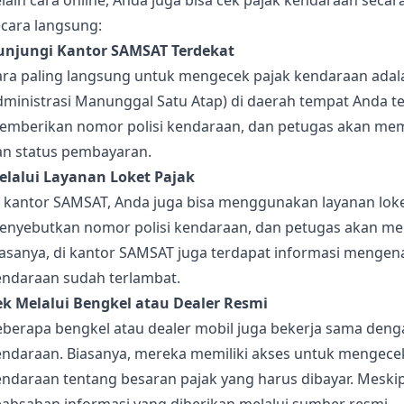
lain cara online, Anda juga bisa cek pajak kendaraan secara
ecara langsung:
unjungi Kantor SAMSAT Terdekat
ara paling langsung untuk mengecek pajak kendaraan adal
ministrasi Manunggal Satu Atap) di daerah tempat Anda ter
emberikan nomor polisi kendaraan, dan petugas akan memb
an status pembayaran.
elalui Layanan Loket Pajak
i kantor SAMSAT, Anda juga bisa menggunakan layanan lok
enyebutkan nomor polisi kendaraan, dan petugas akan mem
iasanya, di kantor SAMSAT juga terdapat informasi mengen
endaraan sudah terlambat.
ek Melalui Bengkel atau Dealer Resmi
eberapa bengkel atau dealer mobil juga bekerja sama den
endaraan. Biasanya, mereka memiliki akses untuk mengece
endaraan tentang besaran pajak yang harus dibayar. Meski