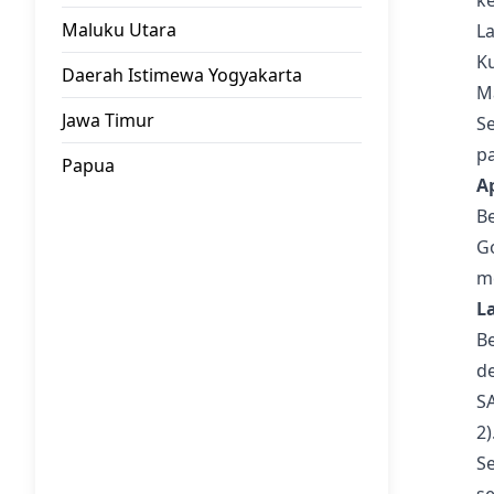
k
Maluku Utara
La
K
Daerah Istimewa Yogyakarta
Ma
Jawa Timur
Se
pa
Papua
A
Be
Go
m
L
B
de
S
2)
Se