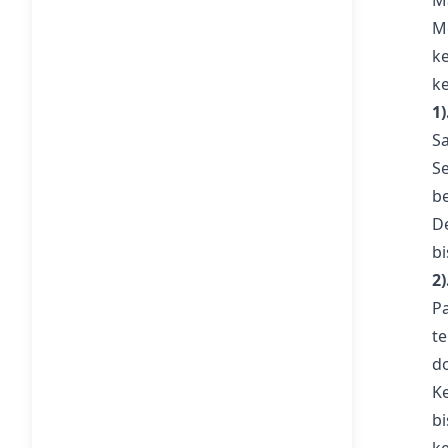
M
M
k
k
1
S
S
b
D
bi
2
P
t
d
K
b