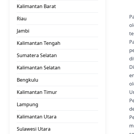
Kalimantan Barat
Pa
Riau
o
Jambi
te
P
Kalimantan Tengah
p
Sumatera Selatan
d
Di
Kalimantan Selatan
em
Bengkulu
ol
Kalimantan Timur
U
P
Lampung
d
Kalimantan Utara
P
m
Sulawesi Utara