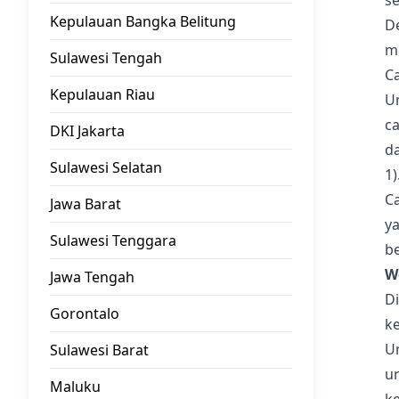
s
Kepulauan Bangka Belitung
D
m
Sulawesi Tengah
C
Kepulauan Riau
U
ca
DKI Jakarta
da
Sulawesi Selatan
1)
Ca
Jawa Barat
y
Sulawesi Tenggara
be
W
Jawa Tengah
Di
Gorontalo
ke
U
Sulawesi Barat
u
Maluku