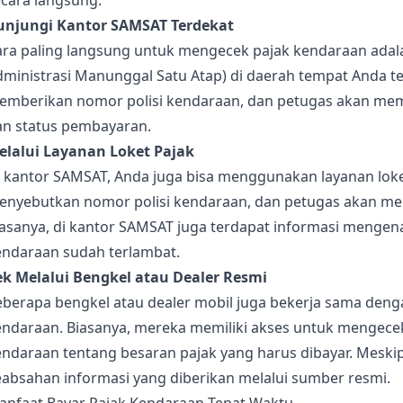
ecara langsung:
unjungi Kantor SAMSAT Terdekat
ara paling langsung untuk mengecek pajak kendaraan adal
ministrasi Manunggal Satu Atap) di daerah tempat Anda ter
emberikan nomor polisi kendaraan, dan petugas akan memb
an status pembayaran.
elalui Layanan Loket Pajak
i kantor SAMSAT, Anda juga bisa menggunakan layanan lok
enyebutkan nomor polisi kendaraan, dan petugas akan mem
iasanya, di kantor SAMSAT juga terdapat informasi mengen
endaraan sudah terlambat.
ek Melalui Bengkel atau Dealer Resmi
eberapa bengkel atau dealer mobil juga bekerja sama den
endaraan. Biasanya, mereka memiliki akses untuk mengece
endaraan tentang besaran pajak yang harus dibayar. Meski
eabsahan informasi yang diberikan melalui sumber resmi.