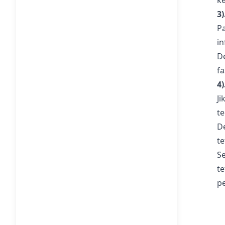
k
3
P
in
D
f
4
J
te
D
t
S
t
p