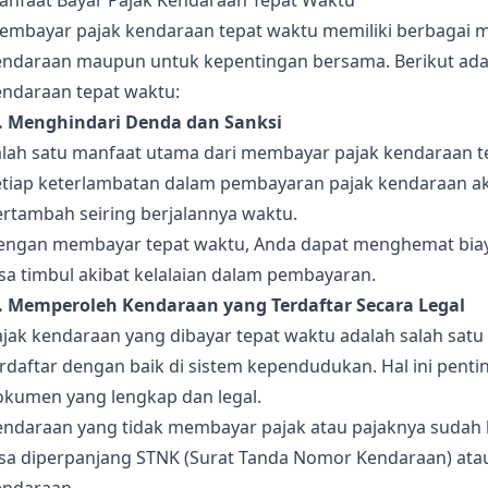
anfaat Bayar Pajak Kendaraan Tepat Waktu
embayar pajak kendaraan tepat waktu memiliki berbagai ma
endaraan maupun untuk kepentingan bersama. Berikut ada
endaraan tepat waktu:
). Menghindari Denda dan Sanksi
alah satu manfaat utama dari membayar pajak kendaraan t
etiap keterlambatan dalam pembayaran pajak kendaraan a
ertambah seiring berjalannya waktu.
engan membayar tepat waktu, Anda dapat menghemat bia
sa timbul akibat kelalaian dalam pembayaran.
). Memperoleh Kendaraan yang Terdaftar Secara Legal
ajak kendaraan yang dibayar tepat waktu adalah salah sat
erdaftar dengan baik di sistem kependudukan. Hal ini pen
okumen yang lengkap dan legal.
endaraan yang tidak membayar pajak atau pajaknya sudah 
isa diperpanjang STNK (Surat Tanda Nomor Kendaraan) atau