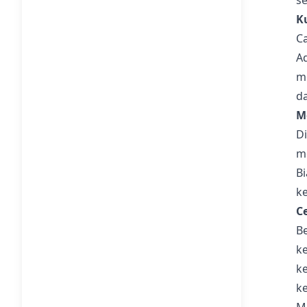
s
K
C
Ad
m
d
M
D
m
B
k
C
B
k
k
k