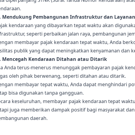
isa diperpanjang STNK (Surat Tanda Nomor Kendaraan) atau
endaraan.
). Mendukung Pembangunan Infrastruktur dan Layanan
ajak kendaraan yang dibayarkan tepat waktu akan diguna
frastruktur, seperti perbaikan jalan raya, pembangunan jem
engan membayar pajak kendaraan tepat waktu, Anda berkont
asilitas publik yang dapat meningkatkan kenyamanan dan 
). Mencegah Kendaraan Ditahan atau Ditarik
ika Anda terus-menerus menunggak pembayaran pajak kend
gas oleh pihak berwenang, seperti ditahan atau ditarik.
engan membayar tepat waktu, Anda dapat menghindari pot
etap bisa digunakan tanpa gangguan.
ecara keseluruhan, membayar pajak kendaraan tepat wakt
etapi juga memberikan dampak positif bagi masyarakat da
embangunan daerah.