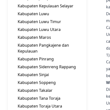
p
Kabupaten Kepulauan Selayar
ka
Kabupaten Luwu
D
m
Kabupaten Luwu Timur
C
Kabupaten Luwu Utara
U
Kabupaten Maros
ca
Kabupaten Pangkajene dan
da
Kepulauan
1)
Kabupaten Pinrang
Ca
Kabupaten Sidenreng Rappang
y
Kabupaten Sinjai
be
Kabupaten Soppeng
W
Di
Kabupaten Takalar
ke
Kabupaten Tana Toraja
U
Kabupaten Toraja Utara