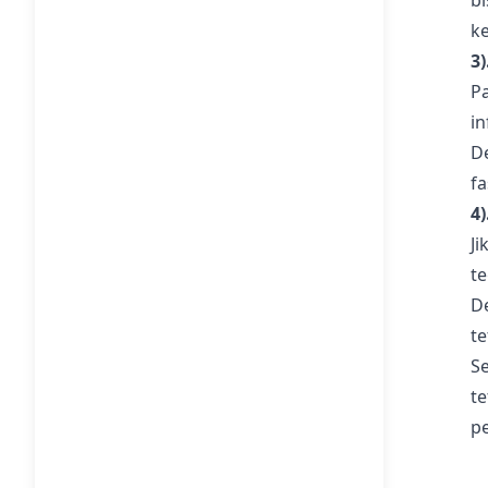
b
k
3
P
in
D
f
4
J
te
D
t
S
t
p