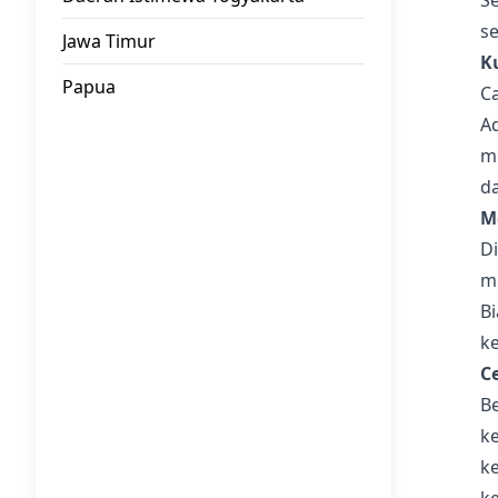
Se
s
Jawa Timur
K
Papua
C
Ad
m
d
M
D
m
B
k
C
B
k
k