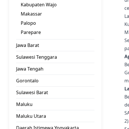
u
Kabupaten Wajo
c
Makassar
La
Palopo
K
Parepare
Ma
Se
Jawa Barat
pa
A
Sulawesi Tenggara
Be
Jawa Tengah
Go
Gorontalo
m
L
Sulawesi Barat
B
Maluku
de
S
Maluku Utara
2)
Daerah Istimewa Yogyakarta