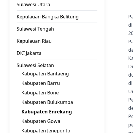
Sulawesi Utara
Kepulauan Bangka Belitung
P
d
Sulawesi Tengah
20
Kepulauan Riau
P
da
DKI Jakarta
K
Sulawesi Selatan
D
Kabupaten Bantaeng
du
Kabupaten Barru
di
U
Kabupaten Bone
P
Kabupaten Bulukumba
d
Kabupaten Enrekang
P
Kabupaten Gowa
p
Kabupaten Jeneponto