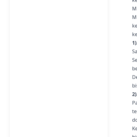
k
M
M
k
k
1
S
S
b
D
bi
2
P
t
d
K