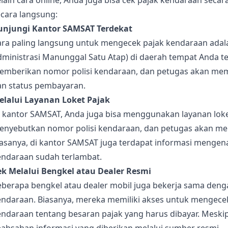
lain cara online, Anda juga bisa cek pajak kendaraan secara
ecara langsung:
unjungi Kantor SAMSAT Terdekat
ara paling langsung untuk mengecek pajak kendaraan adal
ministrasi Manunggal Satu Atap) di daerah tempat Anda ter
emberikan nomor polisi kendaraan, dan petugas akan memb
an status pembayaran.
elalui Layanan Loket Pajak
i kantor SAMSAT, Anda juga bisa menggunakan layanan lok
enyebutkan nomor polisi kendaraan, dan petugas akan mem
iasanya, di kantor SAMSAT juga terdapat informasi mengen
endaraan sudah terlambat.
ek Melalui Bengkel atau Dealer Resmi
eberapa bengkel atau dealer mobil juga bekerja sama den
endaraan. Biasanya, mereka memiliki akses untuk mengece
endaraan tentang besaran pajak yang harus dibayar. Meski