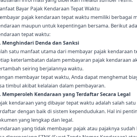
eabsahan informasi yang diberikan melalui sumber resmi.
anfaat Bayar Pajak Kendaraan Tepat Waktu
embayar pajak kendaraan tepat waktu memiliki berbagai ma
endaraan maupun untuk kepentingan bersama. Berikut ada
endaraan tepat waktu:
). Menghindari Denda dan Sanksi
alah satu manfaat utama dari membayar pajak kendaraan t
etiap keterlambatan dalam pembayaran pajak kendaraan a
ertambah seiring berjalannya waktu.
engan membayar tepat waktu, Anda dapat menghemat bia
sa timbul akibat kelalaian dalam pembayaran.
). Memperoleh Kendaraan yang Terdaftar Secara Legal
ajak kendaraan yang dibayar tepat waktu adalah salah sat
erdaftar dengan baik di sistem kependudukan. Hal ini pen
okumen yang lengkap dan legal.
endaraan yang tidak membayar pajak atau pajaknya sudah 