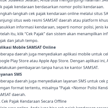
ntuk Sulawesi Selatan, Anda bisa mengunjungi halaman SAM
ek pajak kendaraan berdasarkan nomor polisi kendaraan.
ngkah-langkah cek pajak kendaraan online melalui situs S
unjungi situs web resmi SAMSAT daerah atau platform khus
sukkan informasi kendaraan, seperti nomor polisi, jenis k
telah itu, klik “Cek Pajak” dan sistem akan menampilkan 
jak dan jatuh tempo.
plikasi Mobile SAMSAT Online
berapa daerah juga menyediakan aplikasi mobile untuk cek 
ogle Play Store atau Apple App Store. Dengan aplikasi ini
elakukan pembayaran tanpa harus ke kantor SAMSAT.
ayanan SMS
eberapa daerah juga menyediakan layanan SMS untuk cek 
ngan format tertentu, misalnya “Pajak <Nomor Polisi Kend
AMSAT daerah.
. Cek Pajak Kendaraan Secara Offline