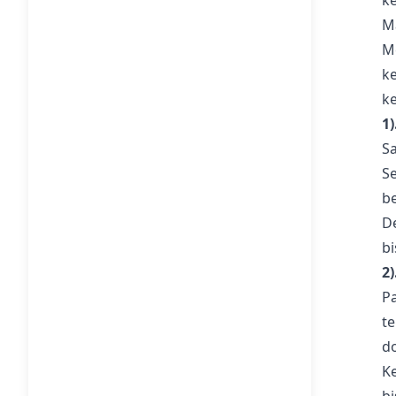
k
M
M
k
k
1
S
S
b
D
bi
2
P
t
d
K