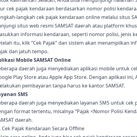
ntuk Kalimantan Selatan, Anda bisa mengunjungi halaman 
tur cek pajak kendaraan berdasarkan nomor polisi kendara
ngkah-langkah cek pajak kendaraan online melalui situs S
unjungi situs web resmi SAMSAT daerah atau platform khus
sukkan informasi kendaraan, seperti nomor polisi, jenis k
telah itu, klik “Cek Pajak” dan sistem akan menampilkan 
jak dan jatuh tempo.
plikasi Mobile SAMSAT Online
berapa daerah juga menyediakan aplikasi mobile untuk cek 
ogle Play Store atau Apple App Store. Dengan aplikasi ini
elakukan pembayaran tanpa harus ke kantor SAMSAT.
ayanan SMS
eberapa daerah juga menyediakan layanan SMS untuk cek 
ngan format tertentu, misalnya “Pajak <Nomor Polisi Kend
AMSAT daerah.
. Cek Pajak Kendaraan Secara Offline