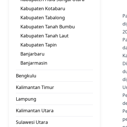
Kabupaten Kotabaru
Pa
Kabupaten Tabalong
d
Kabupaten Tanah Bumbu
20
Kabupaten Tanah Laut
P
Kabupaten Tapin
da
Banjarbaru
K
Banjarmasin
Di
du
Bengkulu
di
Kalimantan Timur
U
P
Lampung
d
Kalimantan Utara
P
p
Sulawesi Utara