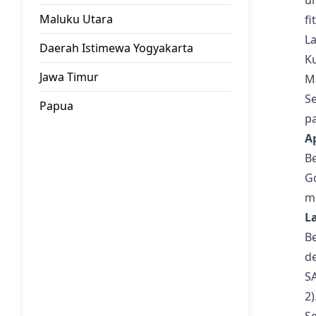
u
Maluku Utara
fi
La
Daerah Istimewa Yogyakarta
K
Jawa Timur
Ma
Se
Papua
pa
A
Be
Go
m
L
B
de
S
2)