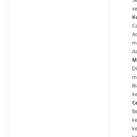
Se
s
K
C
Ad
m
d
M
D
m
B
k
C
B
k
k