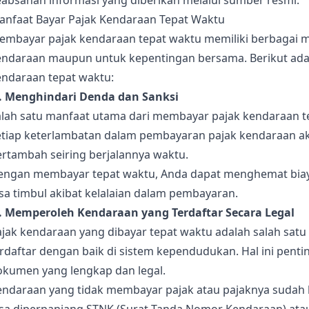
eabsahan informasi yang diberikan melalui sumber resmi.
anfaat Bayar Pajak Kendaraan Tepat Waktu
embayar pajak kendaraan tepat waktu memiliki berbagai ma
endaraan maupun untuk kepentingan bersama. Berikut ada
endaraan tepat waktu:
). Menghindari Denda dan Sanksi
alah satu manfaat utama dari membayar pajak kendaraan t
etiap keterlambatan dalam pembayaran pajak kendaraan a
ertambah seiring berjalannya waktu.
engan membayar tepat waktu, Anda dapat menghemat bia
sa timbul akibat kelalaian dalam pembayaran.
). Memperoleh Kendaraan yang Terdaftar Secara Legal
ajak kendaraan yang dibayar tepat waktu adalah salah sat
erdaftar dengan baik di sistem kependudukan. Hal ini pen
okumen yang lengkap dan legal.
endaraan yang tidak membayar pajak atau pajaknya sudah 