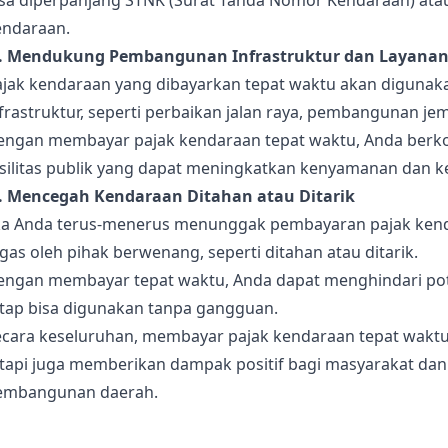
isa diperpanjang STNK (Surat Tanda Nomor Kendaraan) atau
endaraan.
). Mendukung Pembangunan Infrastruktur dan Layanan
ajak kendaraan yang dibayarkan tepat waktu akan diguna
frastruktur, seperti perbaikan jalan raya, pembangunan jem
engan membayar pajak kendaraan tepat waktu, Anda berkont
asilitas publik yang dapat meningkatkan kenyamanan dan 
). Mencegah Kendaraan Ditahan atau Ditarik
ika Anda terus-menerus menunggak pembayaran pajak kend
gas oleh pihak berwenang, seperti ditahan atau ditarik.
engan membayar tepat waktu, Anda dapat menghindari pot
etap bisa digunakan tanpa gangguan.
ecara keseluruhan, membayar pajak kendaraan tepat wakt
etapi juga memberikan dampak positif bagi masyarakat da
embangunan daerah.