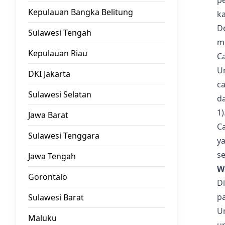
p
Kepulauan Bangka Belitung
ka
D
Sulawesi Tengah
m
Kepulauan Riau
C
U
DKI Jakarta
ca
Sulawesi Selatan
da
1)
Jawa Barat
Ca
Sulawesi Tenggara
y
se
Jawa Tengah
W
Gorontalo
Di
pa
Sulawesi Barat
U
Maluku