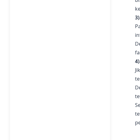
b
k
3
P
in
D
f
4
J
te
D
t
S
t
p