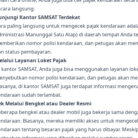
lain cara online, Anda juga bisa cek pajak kendaraan secara
ecara langsung:
unjungi Kantor SAMSAT Terdekat
ara paling langsung untuk mengecek pajak kendaraan adal
ministrasi Manunggal Satu Atap) di daerah tempat Anda ter
emberikan nomor polisi kendaraan, dan petugas akan memb
an status pembayaran.
elalui Layanan Loket Pajak
i kantor SAMSAT, Anda juga bisa menggunakan layanan lok
enyebutkan nomor polisi kendaraan, dan petugas akan mem
iasanya, di kantor SAMSAT juga terdapat informasi mengen
endaraan sudah terlambat.
ek Melalui Bengkel atau Dealer Resmi
eberapa bengkel atau dealer mobil juga bekerja sama den
endaraan. Biasanya, mereka memiliki akses untuk mengece
endaraan tentang besaran pajak yang harus dibayar. Meski