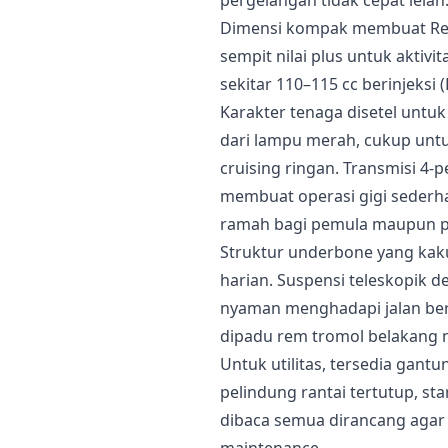
pergelangan tidak cepat lelah
Dimensi kompak membuat Revo
sempit nilai plus untuk aktiv
sekitar 110–115 cc berinjeksi 
Karakter tenaga disetel untu
dari lampu merah, cukup untu
cruising ringan. Transmisi 4-
membuat operasi gigi sederha
ramah bagi pemula maupun p
Struktur underbone yang kaku
harian. Suspensi teleskopik 
nyaman menghadapi jalan be
dipadu rem tromol belakang m
Untuk utilitas, tersedia gant
pelindung rantai tertutup, sta
dibaca semua dirancang agar 