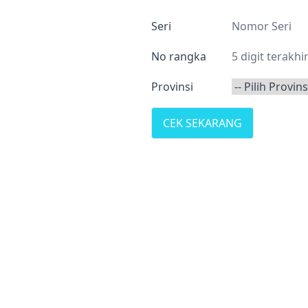
Seri
No rangka
Provinsi