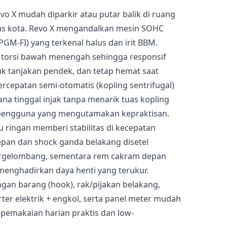
.
 X mudah diparkir atau putar balik di ruang
itas kota. Revo X mengandalkan mesin SOHC
(PGM-FI) yang terkenal halus dan irit BBM.
k torsi bawah menengah sehingga responsif
k tanjakan pendek, dan tetap hemat saat
percepatan semi-otomatis (kopling sentrifugal)
na tinggal injak tanpa menarik tuas kopling
engguna yang mengutamakan kepraktisan.
 ringan memberi stabilitas di kecepatan
depan dan shock ganda belakang disetel
rgelombang, sementara rem cakram depan
enghadirkan daya henti yang terukur.
ungan barang (hook), rak/pijakan belakang,
rter elektrik + engkol, serta panel meter mudah
pemakaian harian praktis dan low-