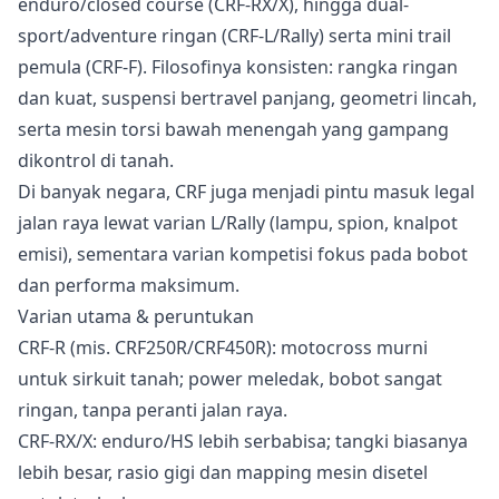
enduro/closed course (CRF-RX/X), hingga dual-
sport/adventure ringan (CRF-L/Rally) serta mini trail
pemula (CRF-F). Filosofinya konsisten: rangka ringan
dan kuat, suspensi bertravel panjang, geometri lincah,
serta mesin torsi bawah menengah yang gampang
dikontrol di tanah.
Di banyak negara, CRF juga menjadi pintu masuk legal
jalan raya lewat varian L/Rally (lampu, spion, knalpot
emisi), sementara varian kompetisi fokus pada bobot
dan performa maksimum.
Varian utama & peruntukan
CRF-R (mis. CRF250R/CRF450R): motocross murni
untuk sirkuit tanah; power meledak, bobot sangat
ringan, tanpa peranti jalan raya.
CRF-RX/X: enduro/HS lebih serbabisa; tangki biasanya
lebih besar, rasio gigi dan mapping mesin disetel