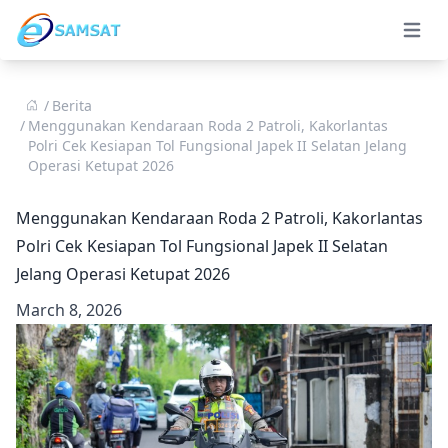
Open 
Berita
Menggunakan Kendaraan Roda 2 Patroli, Kakorlantas
Polri Cek Kesiapan Tol Fungsional Japek II Selatan Jelang
Operasi Ketupat 2026
Menggunakan Kendaraan Roda 2 Patroli, Kakorlantas
Polri Cek Kesiapan Tol Fungsional Japek II Selatan
Jelang Operasi Ketupat 2026
March 8, 2026